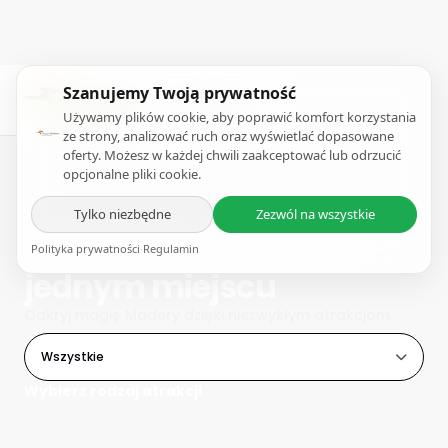
Szanujemy Twoją prywatność
Używamy plików cookie, aby poprawić komfort korzystania
ze strony, analizować ruch oraz wyświetlać dopasowane
oferty. Możesz w każdej chwili zaakceptować lub odrzucić
opcjonalne pliki cookie.
Tylko niezbędne
Zezwól na wszystkie
Wszystkie atrakcje w
Polityka prywatności
·
Regulamin
jednym miejscu
Odkryj magię Madery dzięki niezwykłym atrakcjom.
Wszystkie
Wybierz rodzaj atrakcji