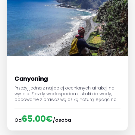
Canyoning
Przeżyj jedną z najlepiej ocenianych atrakcji na
wyspie. Zjazdy wodospadami, skoki do wody,
obcowanie z prawdziwą dziką naturą! Będąc na
Maderze nie skorzystać z canyoningu, to prawie
to samo co nie być na Maderze :)!
65.00€
Od
/osoba