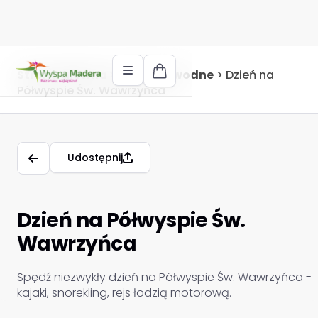
Strona główna
>
Atrakcje wodne
>
Dzień na
Półwyspie Św. Wawrzyńca
Udostępnij
Dzień na Półwyspie Św.
Wawrzyńca
Spędź niezwykły dzień na Półwyspie Św. Wawrzyńca -
kajaki, snorekling, rejs łodzią motorową.