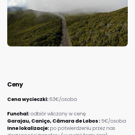
Ceny
Cena wycieczki:
63€/osoba
Funchal:
odbiór wliczony w cenę
Garajau, Caniço, Câmara de Lobos :
5€/osoba
Inne lokalizacje:
po potwierdzeniu przez nas