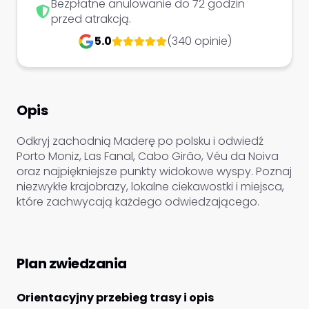
Bezpłatne anulowanie do 72 godzin
przed atrakcją.
5.0
(340 opinie)
Opis
Odkryj zachodnią Maderę po polsku i odwiedź
Porto Moniz, Las Fanal, Cabo Girão, Véu da Noiva
oraz najpiękniejsze punkty widokowe wyspy. Poznaj
niezwykłe krajobrazy, lokalne ciekawostki i miejsca,
które zachwycają każdego odwiedzającego.
Plan zwiedzania
Orientacyjny przebieg trasy i opis