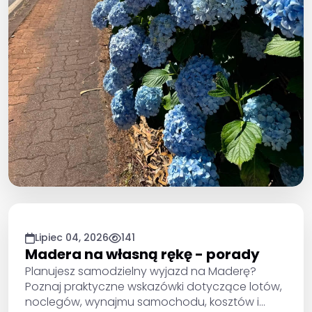
Lipiec 04, 2026
141
Madera na własną rękę - porady
Planujesz samodzielny wyjazd na Maderę?
Poznaj praktyczne wskazówki dotyczące lotów,
noclegów, wynajmu samochodu, kosztów i