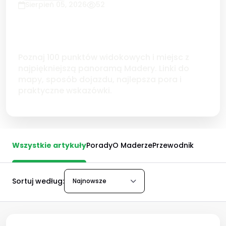
Sierpień 05, 2026
52
100 punktów widokowych na
Maderze - mapa, dojazd i najlepsza
pora
Poznaj 100 punktów widokowych i miejsc z
najpiękniejszą panoramą Madery. Linki do
mapy, sposób dojazdu, najlepsza pora i
praktyczne wskazówki.
Wszystkie artykuły
Porady
O Maderze
Przewodnik
Sortuj według:
Najnowsze