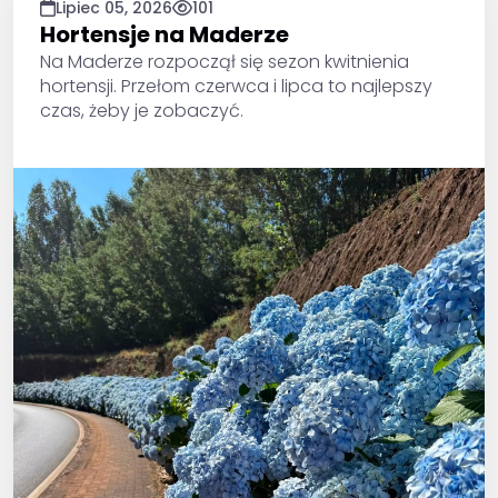
Lipiec 05, 2026
101
Hortensje na Maderze
Na Maderze rozpoczął się sezon kwitnienia
hortensji. Przełom czerwca i lipca to najlepszy
czas, żeby je zobaczyć.