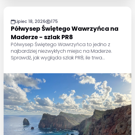
Lipiec 18, 2026
175
Półwysep Świętego Wawrzyńca na
Maderze - szlak PR8
Półwysep Świętego Wawrzyńca to jedno z
najbardziej niezwykłych miejsc na Maderze.
Sprawdź, jak wygląda szlak PR8, ile trwa
przejście, gdzie zaparkować i jak przygotować
się do wędrówki.