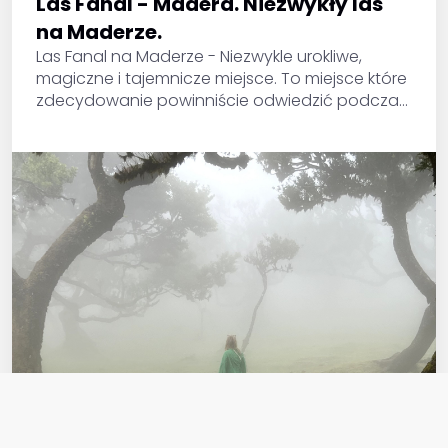
Las Fanal - Madera. Niezwykły las
na Maderze.
Las Fanal na Maderze - Niezwykle urokliwe,
magiczne i tajemnicze miejsce. To miejsce które
zdecydowanie powinniście odwiedzić podczas
Waszego pobytu na Maderze. Aby ułatwić Wam
zwiedzanie - przygotowaliśmy dla Was trochę
informacji. Las Fanal - Madera.