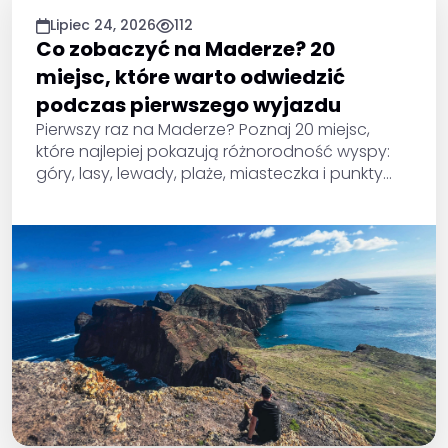
Lipiec 24, 2026
112
Co zobaczyć na Maderze? 20
miejsc, które warto odwiedzić
podczas pierwszego wyjazdu
Pierwszy raz na Maderze? Poznaj 20 miejsc,
które najlepiej pokazują różnorodność wyspy:
góry, lasy, lewady, plaże, miasteczka i punkty
widokowe. Sprawdź, ile czasu przeznaczyć na
każdą atrakcję, jak do niej dotrzeć i co wybrać
przy krótszym pobycie.